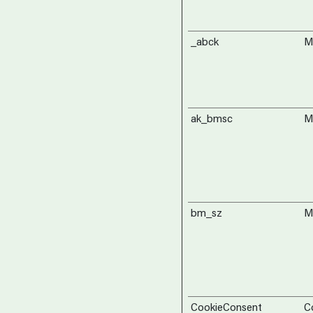
_abck
M
ak_bmsc
M
bm_sz
M
CookieConsent
C