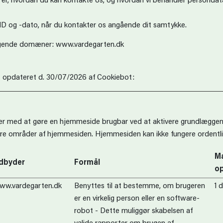
er, hvordan du kan kontakte os, og hvordan vi behandler persondata i
-ID og -dato, når du kontakter os angående dit samtykke.
ølgende domæner: www.vardegarten.dk
t opdateret d. 30/07/2026 af
Cookiebot
:
r med at gøre en hjemmeside brugbar ved at aktivere grundlæggen
ikre områder af hjemmesiden. Hjemmesiden kan ikke fungere ordentli
Ma
dbyder
Formål
op
ww.vardegarten.dk
Benyttes til at bestemme, om brugeren
1 
er en virkelig person eller en software-
robot - Dette muliggør skabelsen af