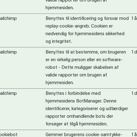
valide rapporter om brugen af
hjemmesiden.
ailchimp
Benyttes til identificering og forsvar mod
1 å
replay-cookie-angreb. Cookien er
nødvendig for hjemmesidens sikkerhed
og integritet.
ailchimp
Benyttes til at bestemme, om brugeren
1 
er en virkelig person eller en software-
robot - Dette muliggør skabelsen af
valide rapporter om brugen af
hjemmesiden.
ailchimp
Benyttes i forbindelse med
1 
hjemmesidens BotManager. Denne
identificerer, kategoriserer og udfærdiger
rapporter omhandlende bots der
forsøger at tilgå hjemmesiden.
ookiebot
Gemmer brugerens cookie-samtykke-
1 å