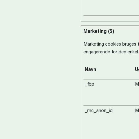
Marketing (5)
Marketing cookies bruges ti
engagerende for den enkelt
Navn
U
_fbp
Me
_mc_anon_id
M