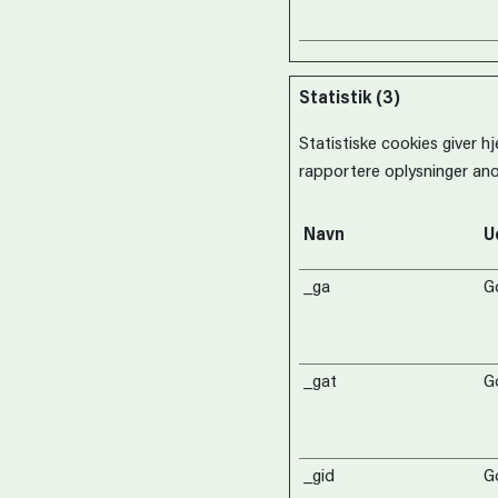
Statistik (3)
Statistiske cookies giver 
rapportere oplysninger an
Navn
U
_ga
G
_gat
G
_gid
G