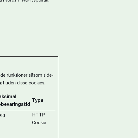
 vores Privatlivspolitik.
de funktioner såsom side-
gt uden disse cookies.
ksimal
Type
bevaringstid
dag
HTTP
Cookie