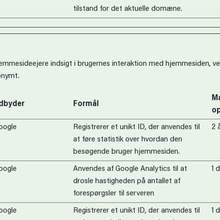
tilstand for det aktuelle domæne.
hjemmesideejere indsigt i brugernes interaktion med hjemmesiden, v
onymt.
Ma
dbyder
Formål
op
oogle
Registrerer et unikt ID, der anvendes til
2 
at føre statistik over hvordan den
besøgende bruger hjemmesiden.
oogle
Anvendes af Google Analytics til at
1 
drosle hastigheden på antallet af
forespørgsler til serveren
oogle
Registrerer et unikt ID, der anvendes til
1 