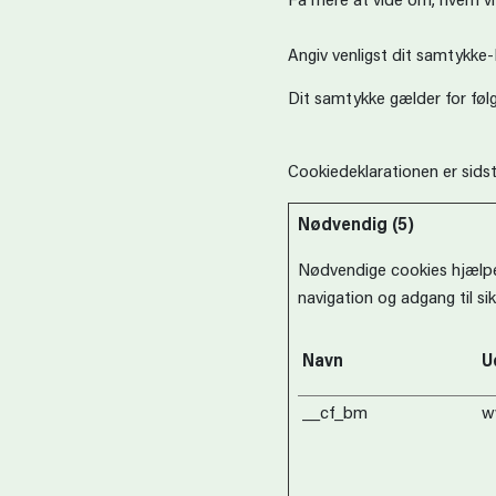
Få mere at vide om, hvem vi 
Angiv venligst dit samtykke
Dit samtykke gælder for f
Cookiedeklarationen er sids
Nødvendig (5)
Nødvendige cookies hjælpe
navigation og adgang til s
Navn
U
__cf_bm
w