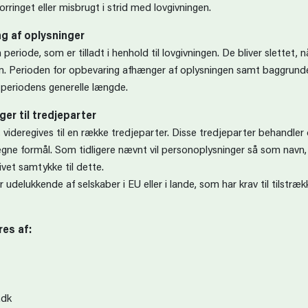
orringet eller misbrugt i strid med lovgivningen.
ng af oplysninger
riode, som er tilladt i henhold til lovgivningen. De bliver slettet, n
. Perioden for opbevaring afhænger af oplysningen samt baggrunden
 periodens generelle længde.
ger til tredjeparter
, videregives til en række tredjeparter. Disse tredjeparter behandler
gne formål. Som tidligere nævnt vil personoplysninger så som navn, 
ivet samtykke til dette.
delukkende af selskaber i EU eller i lande, som har krav til tilstræk
eres af:
.dk