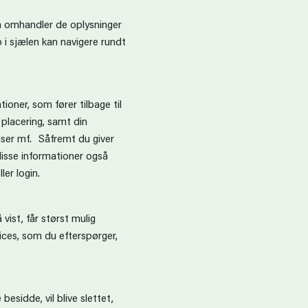
m omhandler de oplysninger
o i sjælen kan navigere rundt
oner, som fører tilbage til
 placering, samt din
lser mf. Såfremt du giver
disse informationer også
ler login.
vist, får størst mulig
vices, som du efterspørger,
esidde, vil blive slettet,