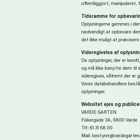
offentliggjort, manipuleret, f
Tidsramme for opbevari
Oplysningerne gemmes i den pe
nødvendigt at opbevare dem
det ikke muligt at præcisere
Videregivelse af oplysnin
De oplysninger, der er kendt
og må ikke benytte dem til e
videregives, såfremt der er g
Vores databehandlere består u
oplysninger.
Websitet ejes og public
VARDE GARTEN
Fiskergade 3A, 6800 Varde
Tlf: 61 31 68 00
Mail: bestyrer@vardegarten