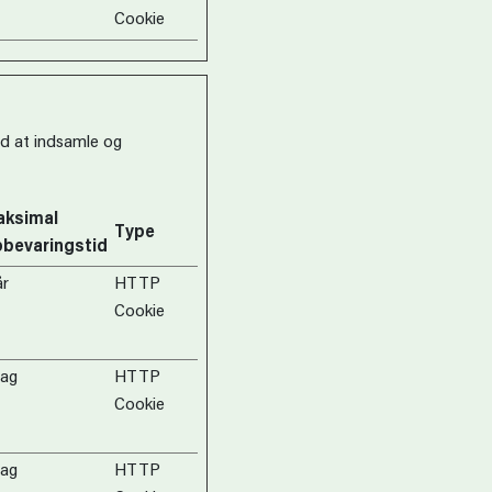
Cookie
ed at indsamle og
ksimal
Type
bevaringstid
år
HTTP
Cookie
dag
HTTP
Cookie
dag
HTTP