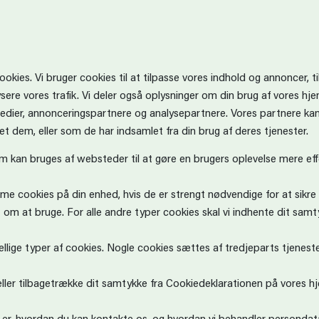
es. Vi bruger cookies til at tilpasse vores indhold og annoncer, til a
lysere vores trafik. Vi deler også oplysninger om din brug af vores 
medier, annonceringspartnere og analysepartnere. Vores partnere k
et dem, eller som de har indsamlet fra din brug af deres tjenester.
om kan bruges af websteder til at gøre en brugers oplevelse mere effe
mme cookies på din enhed, hvis de er strengt nødvendige for at sikre 
om at bruge. For alle andre typer cookies skal vi indhente dit samt
lige typer af cookies. Nogle cookies sættes af tredjeparts tjenester,
eller tilbagetrække dit samtykke fra Cookiedeklarationen på vores 