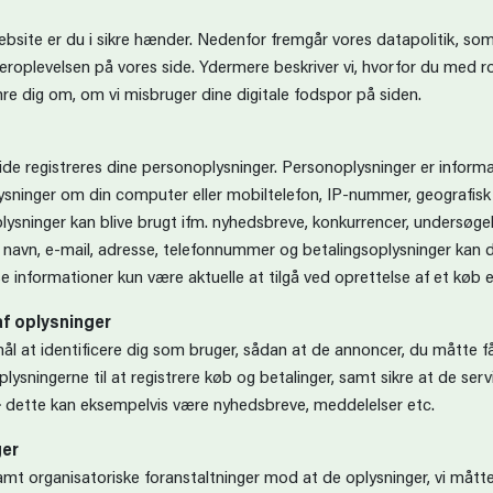
ite er du i sikre hænder. Nedenfor fremgår vores datapolitik, so
geroplevelsen på vores side. Ydermere beskriver vi, hvorfor du med r
e dig om, om vi misbruger dine digitale fodspor på siden.
de registreres dine personoplysninger. Personoplysninger er informati
lysninger om din computer eller mobiltelefon, IP-nummer, geografisk
plysninger kan blive brugt ifm. nyhedsbreve, konkurrencer, undersøge
t navn, e-mail, adresse, telefonnummer og betalingsoplysninger kan 
e informationer kun være aktuelle at tilgå ved oprettelse af et køb el
f oplysninger
mål at identificere dig som bruger, sådan at de annoncer, du måtte få 
lysningerne til at registrere køb og betalinger, samt sikre at de ser
s – dette kan eksempelvis være nyhedsbreve, meddelelser etc.
nger
mt organisatoriske foranstaltninger mod at de oplysninger, vi måtte b