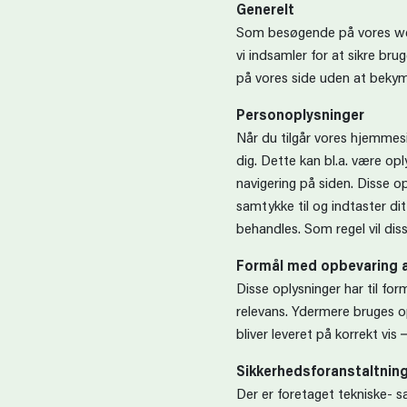
Generelt
Som besøgende på vores webs
vi indsamler for at sikre bru
på vores side uden at bekymr
Personoplysninger
Når du tilgår vores hjemmesi
dig. Dette kan bl.a. være op
navigering på siden. Disse o
samtykke til og indtaster di
behandles. Som regel vil diss
Formål med opbevaring a
Disse oplysninger har til for
relevans. Ydermere bruges op
bliver leveret på korrekt vi
Sikkerhedsforanstaltni
Der er foretaget tekniske- sa