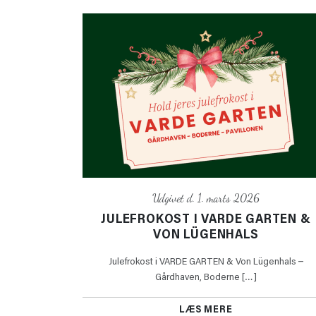
Udgivet d. 1. marts 2026
JULEFROKOST I VARDE GARTEN &
VON LÜGENHALS
Julefrokost i VARDE GARTEN & Von Lügenhals –
Gårdhaven, Boderne […]
LÆS MERE