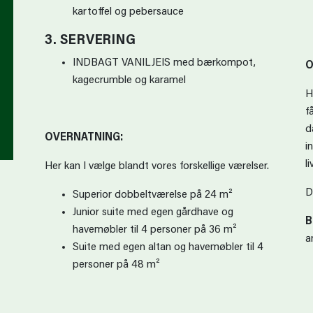
kartoffel og pebersauce
3. SERVERING
INDBAGT VANILJEIS med bærkompot,
O
kagecrumble og karamel
H
f
d
OVERNATNING:
i
l
Her kan I vælge blandt vores forskellige værelser.
D
Superior dobbeltværelse på 24 m²
Junior suite med egen gårdhave og
B
havemøbler til 4 personer på 36 m²
a
Suite med egen altan og havemøbler til 4
personer på 48 m²