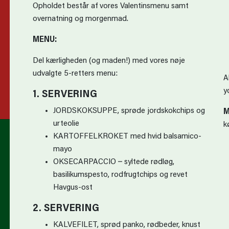
Opholdet består af vores Valentinsmenu samt
overnatning og morgenmad.
MENU:
Del kærligheden (og maden!) med vores nøje
udvalgte 5-retters menu:
A
y
1. SERVERING
JORDSKOKSUPPE, sprøde jordskokchips og
M
urteolie
k
KARTOFFELKROKET med hvid balsamico-
mayo
OKSECARPACCIO – syltede rødløg,
basilikumspesto, rodfrugtchips og revet
Havgus-ost
2. SERVERING
KALVEFILET, sprød panko, rødbeder, knust