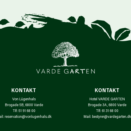
KONTAKT
KONTAKT
Von Lügenhals
Hotel VARDE GARTEN
Brogade 5B, 6800 Varde
Brogade 3A, 6800 Varde
Tlf: 51 91 68 00
Tlf: 61 31 68 00
il: reservation@vonlugenhals.dk
Mail: bestyrer@vardegarten.dk