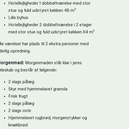
Hotellejligheder 1 dobbeltværelse med stor
stue og fuld udstyret køkken 48 m²
Lille byhus
Hotellejligheder 2 dobbeltværelse i 2 etager
med stor stue og fuld udstyret køkken 64 m²
lle værelser har plads til 2 ekstra personer med
derlig opredning.
orgenmad:
Morgenmaden står klar i jeres
øleskab og består af følgende:
2 slags pålæg
Skyr med hjemmelavet granola
Frisk frugt
2 slags pålæg
2 slags oste
Hjemmelavet rugbrød, morgenstykker og
knækbrød