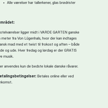
Alle værelser har tallerkener, glas brødrister
mrådet:
otelværelser ligger midt i VARDE GARTEN ganske
å meter fra Von Lügenhals, hvor der kan indtages
ansk mad med et twist til frokost og aften – både
nde og ude. Hver fredag og lørdag er der GRATIS
ive musik.
er anvendes kun de bedste lokale danske råvarer.
etalingsbetingelser:
Betales online eller ved
nkomst.